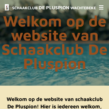
Ga
DE PLUSPION
SCHAAKCLUB
WACHTEBEKE
direct
Welkom op de
naar
de
website van
hoofdinhoud
Schaakclub De
Pluspion
Welkom op de website van schaakclub
De Pluspion! Hier is iedereen welkom,