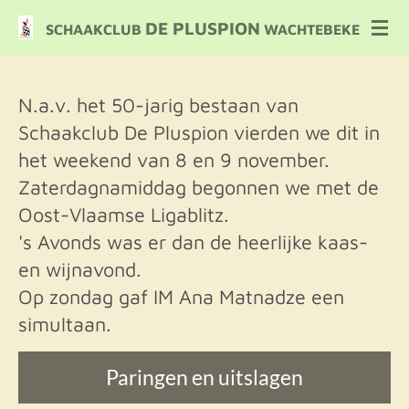
Ga
DE PLUSPION
SCHAAKCLUB
WACHTEBEKE
direct
naar
de
N.a.v. het 50-jarig bestaan van
hoofdinhoud
Schaakclub De Pluspion vierden we dit in
het weekend van 8 en 9 november.
Zaterdagnamiddag begonnen we met de
Oost-Vlaamse Ligablitz.
's Avonds was er dan de heerlijke kaas-
en wijnavond.
Op zondag gaf IM Ana Matnadze een
simultaan.
Paringen en uitslagen